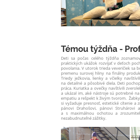
Témou týždňa - Pro
Deti sa počas celého týždňa zoznamov
praktických ukážok rozvíjať v deťoch poc
povolania. V utorok trieda veveričiek sa b
premenu surovej hliny na finálny produkt
Triedy ježkovia, lienky a včielky navští
na detailné a pôsobivé diela. Deti pochop
práca. Kuriatka a ovečky navštívili zverole
a ukázal im, aké nástroje sú potrebné na 
empatiu a rešpekt k živým tvorom. Žabky a 
si vyžaduje presnosť, estetické cítenie 
pánovi Drahošovi, pánovi Struhárovi 
a s maximálnou ochotou a zrozumiteľno
nezabudnuteľné zážitky.