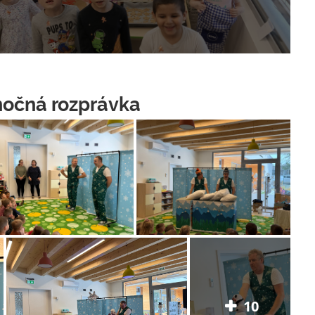
anočná rozprávka
10