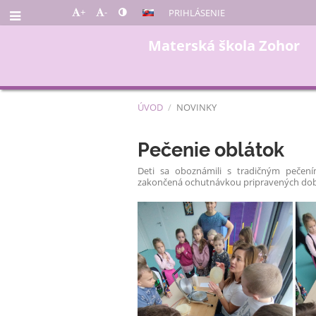
+
-
PRIHLÁSENIE
Materská škola Zohor
ÚVOD
/
NOVINKY
Novinky
Pečenie oblátok
Deti sa oboznámili s tradičným pečení
zakončená ochutnávkou pripravených dob