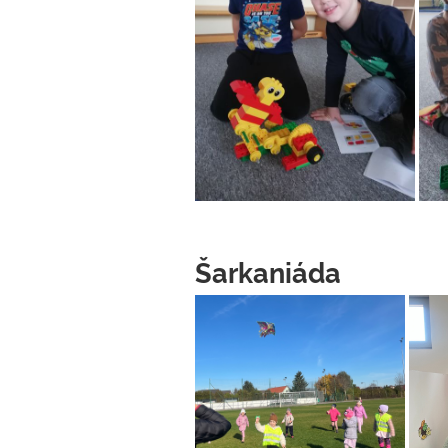
Šarkaniáda