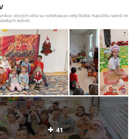
v
níkov, ktorých vôňa sa rozliehala po celej škôlke. Najväčšiu radosť im
sladkých dobrôt.
41