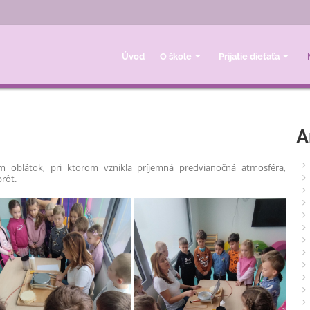
Úvod
O škole
Prijatie dieťaťa
A
m oblátok, pri ktorom vznikla príjemná predvianočná atmosféra,
rôt.