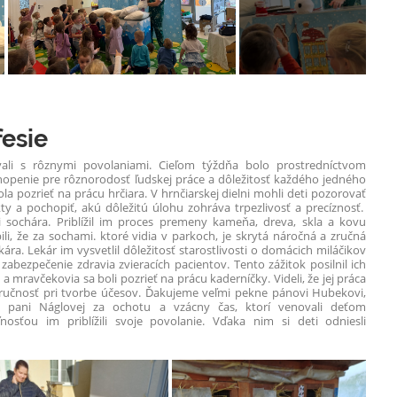
fesie
ali s rôznymi povolaniami. Cieľom týždňa bolo prostredníctvom
hopenie pre rôznorodosť ľudskej práce a dôležitosť každého jedného
ola pozrieť na prácu hrčiara. V hrnčiarskej dielni mohli deti pozorovať
y a pochopiť, akú dôležitú úlohu zohráva trpezlivosť a precíznosť.
vili sochára. Priblížil im proces premeny kameňa, dreva, skla a kovu
ili, že za sochami. ktoré vidia v parkoch, je skrytá náročná a zručná
kára. Lekár im vysvetlil dôležitosť starostlivosti o domácich miláčikov
zabezpečenie zdravia zvieracích pacientov. Tento zážitok posilnil ich
mravčekovia sa boli pozrieť na prácu kaderníčky. Videli, že jej práca
a zručnosť pri tvorbe účesov. Ďakujeme veľmi pekne pánovi Hubekovi,
a pani Náglovej za ochotu a vzácny čas, ktorí venovali deťom
sťou im priblížili svoje povolanie. Vďaka nim si deti odniesli