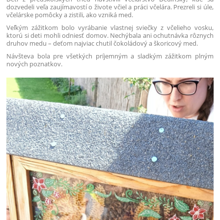
dozvedeli veľa zaujímavostí o živote včiel a práci včelára. Prezreli si úle,
včelárske pomôcky a zistili, ako vzniká med.
Veľkým zážitkom bolo vyrábanie vlastnej sviečky z včelieho vosku,
ktorú si deti mohli odniesť domov. Nechýbala ani ochutnávka rôznych
druhov medu – deťom najviac chutil čokoládový a škoricový med.
Návšteva bola pre všetkých príjemným a sladkým zážitkom plným
nových poznatkov.