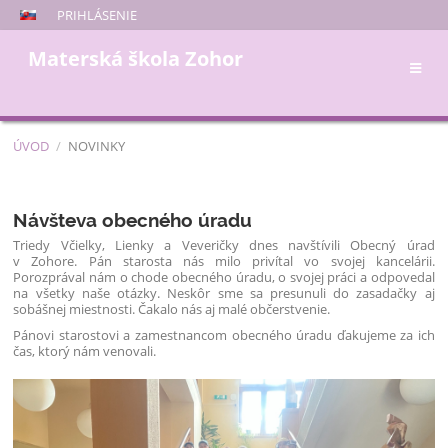
PRIHLÁSENIE
Materská škola Zohor
ÚVOD
/
NOVINKY
Novinky
Návšteva obecného úradu
Triedy Včielky, Lienky a Veveričky dnes navštívili Obecný úrad
v Zohore. Pán starosta nás milo privítal vo svojej kancelárii.
Porozprával nám o chode obecného úradu, o svojej práci a odpovedal
na všetky naše otázky. Neskôr sme sa presunuli do zasadačky aj
sobášnej miestnosti. Čakalo nás aj malé občerstvenie.
Pánovi starostovi a zamestnancom obecného úradu ďakujeme za ich
čas, ktorý nám venovali.