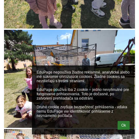
EduPage nepoužíva žiadne reklamné, analytické alebo 
iné súkromie ohrozujúce cookies. Žiadne cookies sa 
nezdieľajú s tretími stranami.

EduPage používa iba 2 cookie – jedno nevyhnutné pre 
fungovanie prihlasovania. Toto je dočasné, po 
zatvorení prehliadača sa odstráni.

Druhé cookie zvyšuje bezpečnosť prihlásenia - vďaka 
nemu EduPage vie identifikovať prihlásenie z 
neznámeho počítača.
Ok