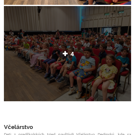
4
Včelárstvo
Deti z predškolských tried navštívili Včelárstvo Dedinský, kde sa