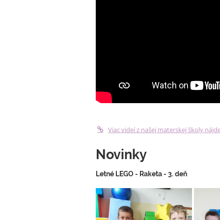
Viac videí z našej materskej školy nájde
Novinky
Letné LEGO - Raketa - 3. deň