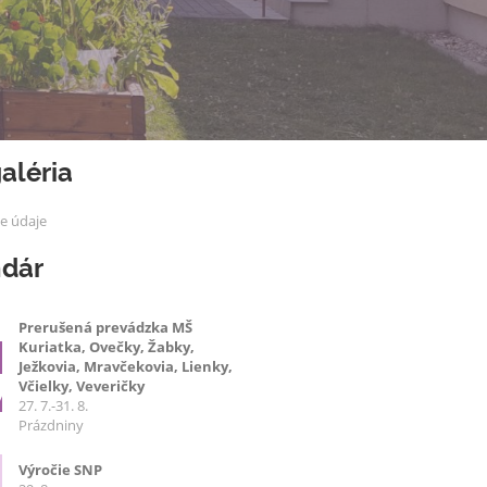
aléria
ne údaje
ndár
Prerušená prevádzka MŠ
Kuriatka, Ovečky, Žabky,
7
Ježkovia, Mravčekovia, Lienky,
Včielky, Veveričky
27. 7.-31. 8.
Prázdniny
Výročie SNP