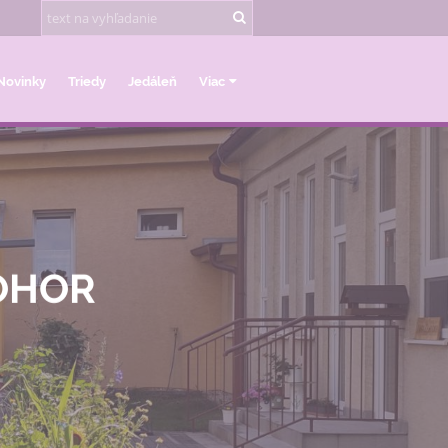
Novinky
Triedy
Jedáleň
Viac
ZOHOR