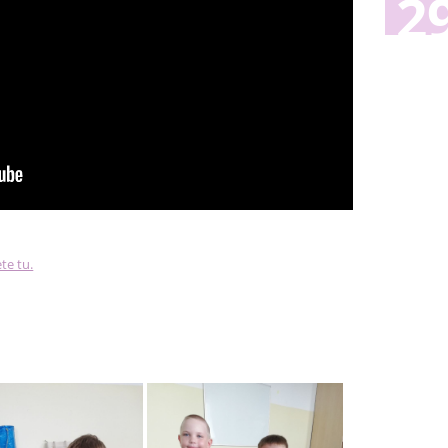
2
te tu.