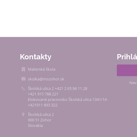
Kontakty
Prihl
Materská škola
skolka@mszohor.sk
Nev
Školská ulica 2 +421 2 65 96 11 28
+421 915 788 221
Elokované pracovisko Školská ulica 1341/1A
+421911 893 322
Školská ulica 2
900 51 Zohor
Slovakia