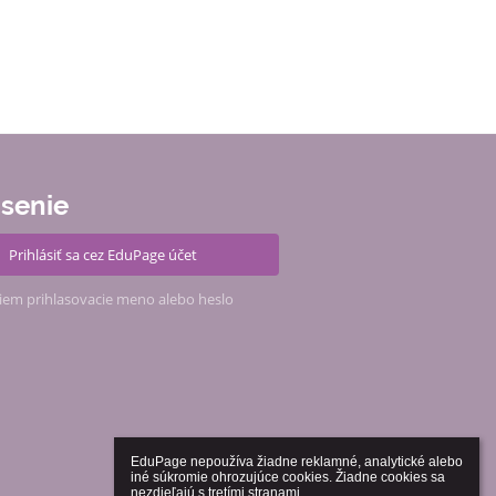
ásenie
Prihlásiť sa cez EduPage účet
iem prihlasovacie meno alebo heslo
EduPage nepoužíva žiadne reklamné, analytické alebo 
iné súkromie ohrozujúce cookies. Žiadne cookies sa 
nezdieľajú s tretími stranami.
