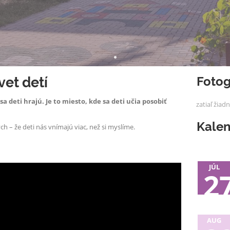
Fotog
vet detí
a deti hrajú. Je to miesto, kde sa deti učia posobiť
zatiaľ žiad
Kale
h – že deti nás vnímajú viac, než si myslíme.
JÚL
2
AUG