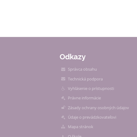
Odkazy
Správca obsahu
Technická podpora
Vyhlásenie o prístupnosti
Právne informácie
Zásady ochrany osobných údajov
Údaje o prevádzkovateľovi
Mapa stránok
O škole