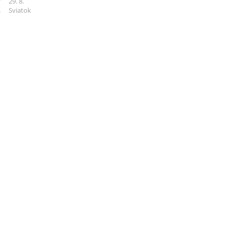
9
29. 8.
Sviatok