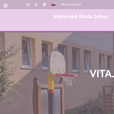
+
-
PRIHLÁSENIE
Materská škola Zohor
Úvod
VITA